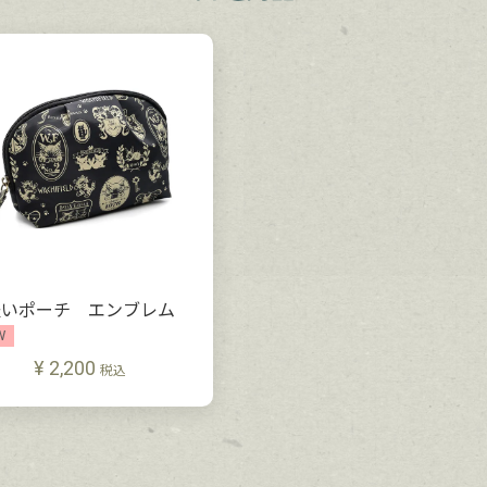
軽いポーチ エンブレム
W
¥
2,200
税込