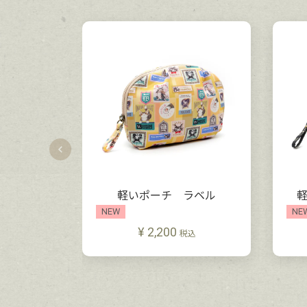
軽いポーチ ラベル
NEW
NE
¥
2,200
税込