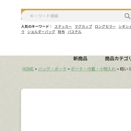
人気のキーワード：
ステッカー
マグカップ
ロングセラー
シギシ
ラ
ショルダーバッグ
財布
パステル
新商品
商品カテゴ
HOME
バッグ・ポーチ
ポーチ・巾着・小物入れ
軽い