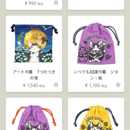
¥
990
税込
アート巾着 7つのつき
いつでも招運巾着 ジタ
の夜
ン・紫
¥
1,540
¥
1,100
税込
税込