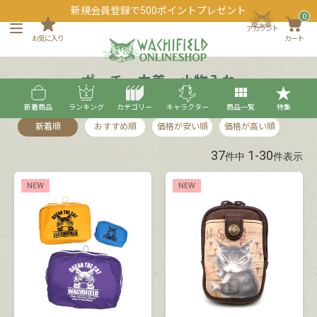
新規会員登録で500ポイントプレゼント
0
アカウント
お気に入り
カート
ポーチ・巾着・小物入れ
新着商品
ランキング
カテゴリー
キャラクター
商品一覧
特集
新着順
おすすめ順
価格が安い順
価格が高い順
37
1
-
30
件中
件表示
NEW
NEW