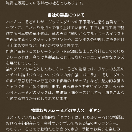
雑貨を販売している弊社の社名でもあります。
当社の製品について
わちふぃーるどのレザーグッズはダヤンの不思議な生活や冒険をコン
セプトに、こだわりを持って作り上げています。中でも自社工場で製
作する日本製の革小物は、革の表面に鮮やかなフルカラーのイラスト
を再現するインクジェットプリントや、エンボスの型押しに色を付け
る手染め技術など、細やかな技が自慢です。
作家池田あきこのレザークラフトを起源に始まった会社としてのわち
ふぃーるどは、今では革製品にとどまらないバラエティ豊かなグッズ
を展開しています。
猫のダヤンを中心としたわちふぃーるどの物語では、ダヤンの友達の
ハチワレ猫「ジタン」や、ジタンの妹白猫「バニラ」、そしてダヤン
の影が意思を持った存在である影猫の「チップ」など、魅力的な猫の
キャラクターが多く登場します。彼ら猫たちをデザインにあしらった
わちふぃーるどのグッズは、猫雑貨・猫グッズとしても、猫をこよな
く愛する方々から親しまれています。
物語わちふぃーるどの主人公 ダヤン
ミステリアスな目が印象的な「ダヤン」は、わちふぃーるどの物語に
おける中心的存在で、会社のシンボルでもある猫のキャラクター。
わちふぃーるどでは動物たちは立って歩き、季節のお祭りを楽しみ、