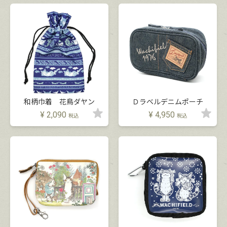
和柄巾着 花鳥ダヤン
Ｄラベルデニムポーチ
¥
2,090
¥
4,950
税込
税込