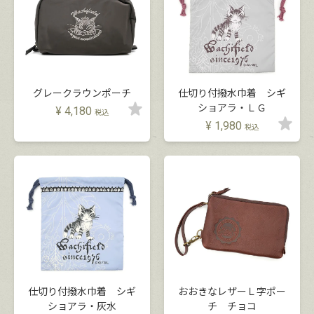
グレークラウンポーチ
仕切り付撥水巾着 シギ
ショアラ・ＬＧ
¥
4,180
税込
¥
1,980
税込
仕切り付撥水巾着 シギ
おおきなレザーＬ字ポー
ショアラ・灰水
チ チョコ