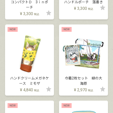
コンパクトＤ 3ｉｎポ
ハンドルポーチ 落書き
ーチ
¥
3,300
税込
¥
3,300
税込
NEW
NEW
ハンドクリームメガネケ
巾着2枚セット 緑の大
ース ミモザ
海原
¥
4,840
¥
2,970
税込
税込
NEW
NEW