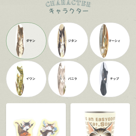
ダヤン
ジタン
マーシィ
イワン
バニラ
チップ