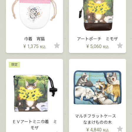
巾着 宵猫
アートポーチ ミモザ
¥
1,375
¥
5,060
税込
税込
限定
マルチフラットケース
ＥＶアートミニ巾着 ミ
なまけものの木
モザ
¥
4,840
税込