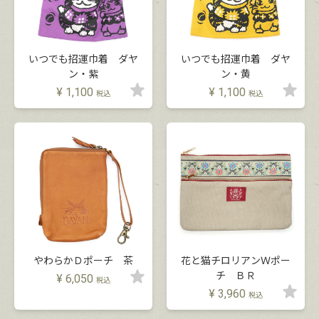
いつでも招運巾着 ダヤ
いつでも招運巾着 ダヤ
ン・紫
ン・黄
¥
1,100
¥
1,100
税込
税込
やわらかＤポーチ 茶
花と猫チロリアンＷポー
チ ＢＲ
¥
6,050
税込
¥
3,960
税込