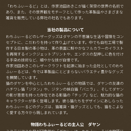
「わちふぃーるど」とは、作家池田あきこが描く架空の世界の名前で
あり、また、その世界観をモチーフとして作った革製品やさまざまな
雑貨を販売している弊社の社名でもあります。
当社の製品について
わちふぃーるどのレザーグッズはダヤンの不思議な生活や冒険をコン
セプトに、こだわりを持って作り上げています。中でも自社工場で製
作する日本製の革小物は、革の表面に鮮やかなフルカラーのイラスト
を再現するインクジェットプリントや、エンボスの型押しに色を付け
る手染め技術など、細やかな技が自慢です。
作家池田あきこのレザークラフトを起源に始まった会社としてのわち
ふぃーるどは、今では革製品にとどまらないバラエティ豊かなグッズ
を展開しています。
猫のダヤンを中心としたわちふぃーるどの物語では、ダヤンの友達の
ハチワレ猫「ジタン」や、ジタンの妹白猫「バニラ」、そしてダヤン
の影が意思を持った存在である影猫の「チップ」など、魅力的な猫の
キャラクターが多く登場します。彼ら猫たちをデザインにあしらった
わちふぃーるどのグッズは、猫雑貨・猫グッズとしても、猫をこよな
く愛する方々から親しまれています。
物語わちふぃーるどの主人公 ダヤン