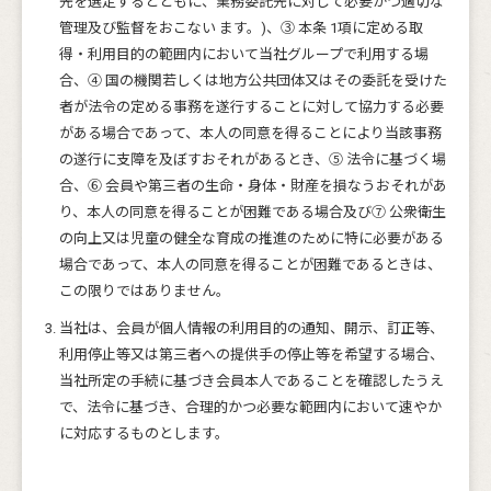
先を選定するとともに、業務委託先に対して必要かつ適切な
管理及び監督をおこない ます。)、③ 本条 1項に定める取
得・利用目的の範囲内において当社グループで利用する場
合、④ 国の機関若しくは地方公共団体又はその委託を受けた
者が法令の定める事務を遂行することに対して協力する必要
がある場合であって、本人の同意を得ることにより当該事務
の遂行に支障を及ぼすおそれがあるとき、⑤ 法令に基づく場
合、⑥ 会員や第三者の生命・身体・財産を損なうおそれがあ
り、本人の同意を得ることが困難である場合及び⑦ 公衆衛生
の向上又は児童の健全な育成の推進のために特に必要がある
場合であって、本人の同意を得ることが困難であるときは、
この限りではありません。
当社は、会員が個人情報の利用目的の通知、開示、訂正等、
利用停止等又は第三者への提供手の停止等を希望する場合、
当社所定の手続に基づき会員本人であることを確認したうえ
で、法令に基づき、合理的かつ必要な範囲内において速やか
に対応するものとします。