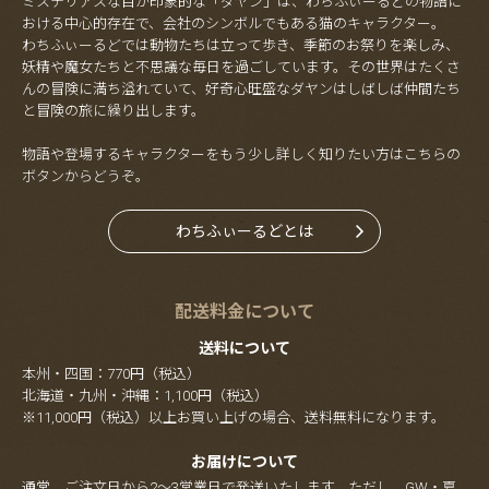
ミステリアスな目が印象的な「ダヤン」は、わちふぃーるどの物語に
おける中心的存在で、会社のシンボルでもある猫のキャラクター。
わちふぃーるどでは動物たちは立って歩き、季節のお祭りを楽しみ、
妖精や魔女たちと不思議な毎日を過ごしています。その世界はたくさ
んの冒険に満ち溢れていて、好奇心旺盛なダヤンはしばしば仲間たち
と冒険の旅に繰り出します。
物語や登場するキャラクターをもう少し詳しく知りたい方はこちらの
ボタンからどうぞ。
わちふぃーるどとは
配送料金について
送料について
本州・四国：770円（税込）
北海道・九州・沖縄：1,100円（税込）
※11,000円（税込）以上お買い上げの場合、送料無料になります。
お届けについて
通常、ご注文日から2～3営業日で発送いたします。ただし、GW・夏