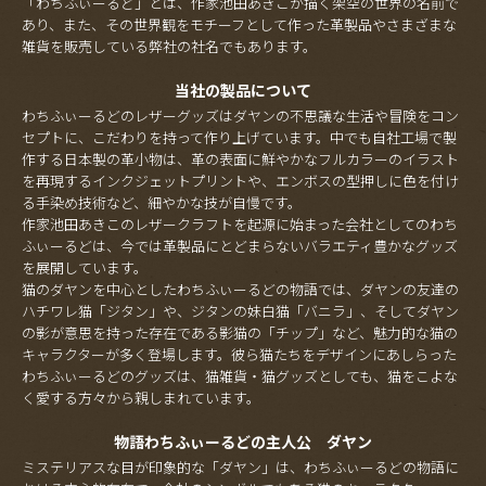
「わちふぃーるど」とは、作家池田あきこが描く架空の世界の名前で
あり、また、その世界観をモチーフとして作った革製品やさまざまな
雑貨を販売している弊社の社名でもあります。
当社の製品について
わちふぃーるどのレザーグッズはダヤンの不思議な生活や冒険をコン
セプトに、こだわりを持って作り上げています。中でも自社工場で製
作する日本製の革小物は、革の表面に鮮やかなフルカラーのイラスト
を再現するインクジェットプリントや、エンボスの型押しに色を付け
る手染め技術など、細やかな技が自慢です。
作家池田あきこのレザークラフトを起源に始まった会社としてのわち
ふぃーるどは、今では革製品にとどまらないバラエティ豊かなグッズ
を展開しています。
猫のダヤンを中心としたわちふぃーるどの物語では、ダヤンの友達の
ハチワレ猫「ジタン」や、ジタンの妹白猫「バニラ」、そしてダヤン
の影が意思を持った存在である影猫の「チップ」など、魅力的な猫の
キャラクターが多く登場します。彼ら猫たちをデザインにあしらった
わちふぃーるどのグッズは、猫雑貨・猫グッズとしても、猫をこよな
く愛する方々から親しまれています。
物語わちふぃーるどの主人公 ダヤン
ミステリアスな目が印象的な「ダヤン」は、わちふぃーるどの物語に