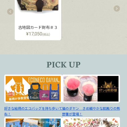
古地図カード財布＃３
¥
17,050
(税込)
好きな絵柄のエコバッグを持ち歩いて
猫のダヤン きめ細やかな肌触りの熊
ね！
野筆が登場！