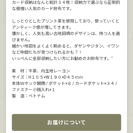
カード収納はなんと総計３４枚！収納力で選ぶなら圧倒的
な根強い人気のカード財布です。
しっとりとしたプリント革を使用しており、使っていくと
アンティーク感が増してきます。
懐かしく、人気も高い古地図柄のデザインは、持つ人を選
びません。
細かい地図をよくよく眺めると、ダヤンやジタン、イワン
など仲間たちが見つけられるかも？！
いっぺんに全部収納したい方にお勧めのお財布です。"
素 材：牛革、内生地レーヨン
サイズ：H１０５×W１９０×D４５ｍｍ
本体Ｗホック開閉 / ポケット×８ / カードポケット×３４ /
ファスナー小銭入れ×１
製 造：ベトナム
お届けについて