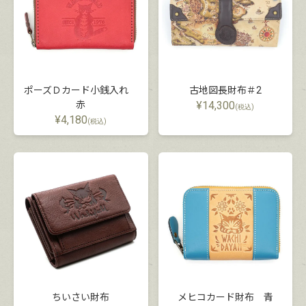
ポーズＤカード小銭入れ
古地図長財布＃2
赤
¥
14,300
(税込)
¥
4,180
(税込)
ちいさい財布
メヒコカード財布 青