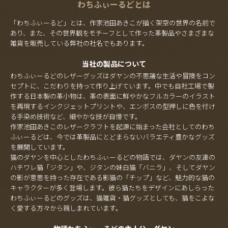
わちふぃーるどとは
「わちふぃーるど」とは、作家池田あきこが描く架空の世界の名前で
あり、また、その世界観をモチーフとして作った革製品やさまざまな
雑貨を販売している弊社の社名でもあります。
当社の製品について
わちふぃーるどのレザーグッズはダヤンの不思議な生活や冒険をコン
セプトに、こだわりを持って作り上げています。中でも自社工場で製
作する日本製の革小物は、革の表面に鮮やかなフルカラーのイラスト
を再現するインクジェットプリントや、エンボスの型押しに色を付け
る手染め技術など、細やかな技が自慢です。
作家池田あきこのレザークラフトを起源に始まった会社としてのわち
ふぃーるどは、今では革製品にとどまらないバラエティ豊かなグッズ
を展開しています。
猫のダヤンを中心としたわちふぃーるどの物語では、ダヤンの友達の
ハチワレ猫「ジタン」や、ジタンの妹白猫「バニラ」、そしてダヤン
の影が意思を持った存在である影猫の「チップ」など、魅力的な猫の
キャラクターが多く登場します。彼ら猫たちをデザインにあしらった
わちふぃーるどのグッズは、猫雑貨・猫グッズとしても、猫をこよな
く愛する方々から親しまれています。