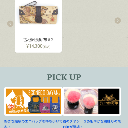
古地図長財布＃2
¥
14,300
(税込)
好きな絵柄のエコバッグを持ち歩いて
猫のダヤン きめ細やかな肌触りの熊
ね！
野筆が登場！