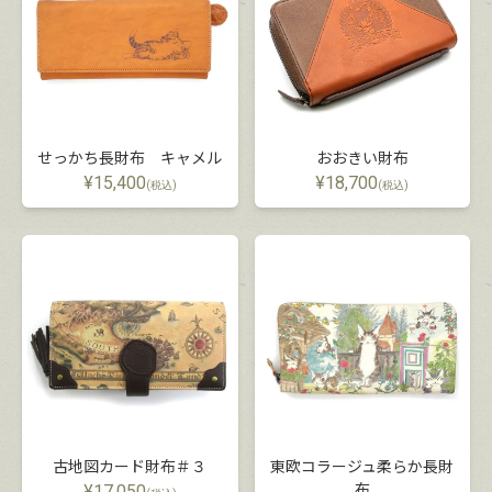
せっかち長財布 キャメル
おおきい財布
¥
15,400
¥
18,700
(税込)
(税込)
古地図カード財布＃３
東欧コラージュ柔らか長財
¥
17,050
布