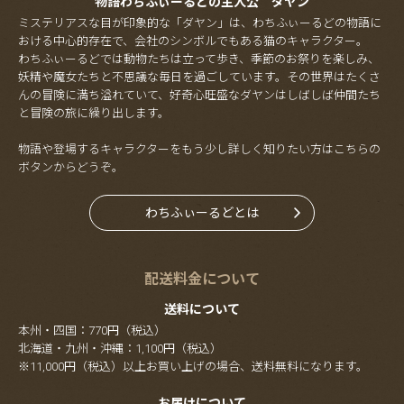
物語わちふぃーるどの主人公 ダヤン
ミステリアスな目が印象的な「ダヤン」は、わちふぃーるどの物語に
おける中心的存在で、会社のシンボルでもある猫のキャラクター。
わちふぃーるどでは動物たちは立って歩き、季節のお祭りを楽しみ、
妖精や魔女たちと不思議な毎日を過ごしています。その世界はたくさ
んの冒険に満ち溢れていて、好奇心旺盛なダヤンはしばしば仲間たち
と冒険の旅に繰り出します。
物語や登場するキャラクターをもう少し詳しく知りたい方はこちらの
ボタンからどうぞ。
わちふぃーるどとは
配送料金について
送料について
本州・四国：770円（税込）
北海道・九州・沖縄：1,100円（税込）
※11,000円（税込）以上お買い上げの場合、送料無料になります。
お届けについて