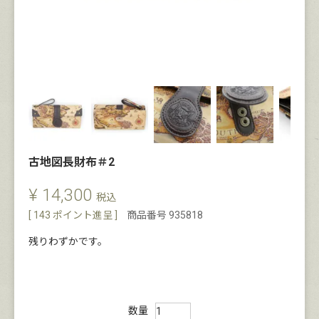
古地図長財布＃2
¥
14,300
税込
[
143
ポイント進呈 ]
商品番号
935818
残りわずかです。