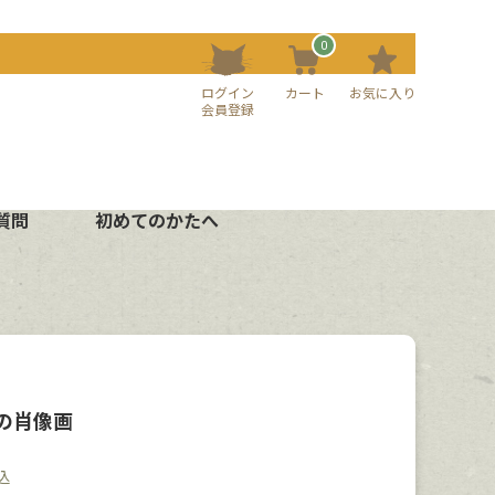
0
ログイン
カート
お気に入り
会員登録
質問
初めてのかたへ
の肖像画
込