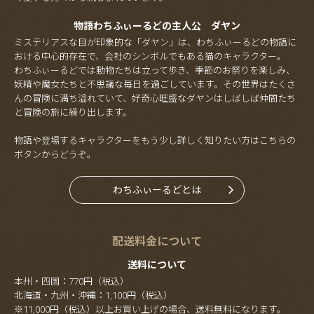
物語わちふぃーるどの主人公 ダヤン
ミステリアスな目が印象的な「ダヤン」は、わちふぃーるどの物語に
おける中心的存在で、会社のシンボルでもある猫のキャラクター。
わちふぃーるどでは動物たちは立って歩き、季節のお祭りを楽しみ、
妖精や魔女たちと不思議な毎日を過ごしています。その世界はたくさ
んの冒険に満ち溢れていて、好奇心旺盛なダヤンはしばしば仲間たち
と冒険の旅に繰り出します。
物語や登場するキャラクターをもう少し詳しく知りたい方はこちらの
ボタンからどうぞ。
わちふぃーるどとは
配送料金について
送料について
本州・四国：770円（税込）
北海道・九州・沖縄：1,100円（税込）
※11,000円（税込）以上お買い上げの場合、送料無料になります。