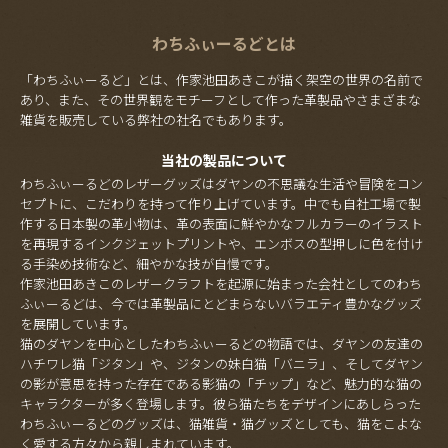
わちふぃーるどとは
「わちふぃーるど」とは、作家池田あきこが描く架空の世界の名前で
あり、また、その世界観をモチーフとして作った革製品やさまざまな
雑貨を販売している弊社の社名でもあります。
当社の製品について
わちふぃーるどのレザーグッズはダヤンの不思議な生活や冒険をコン
セプトに、こだわりを持って作り上げています。中でも自社工場で製
作する日本製の革小物は、革の表面に鮮やかなフルカラーのイラスト
を再現するインクジェットプリントや、エンボスの型押しに色を付け
る手染め技術など、細やかな技が自慢です。
作家池田あきこのレザークラフトを起源に始まった会社としてのわち
ふぃーるどは、今では革製品にとどまらないバラエティ豊かなグッズ
を展開しています。
猫のダヤンを中心としたわちふぃーるどの物語では、ダヤンの友達の
ハチワレ猫「ジタン」や、ジタンの妹白猫「バニラ」、そしてダヤン
の影が意思を持った存在である影猫の「チップ」など、魅力的な猫の
キャラクターが多く登場します。彼ら猫たちをデザインにあしらった
わちふぃーるどのグッズは、猫雑貨・猫グッズとしても、猫をこよな
く愛する方々から親しまれています。