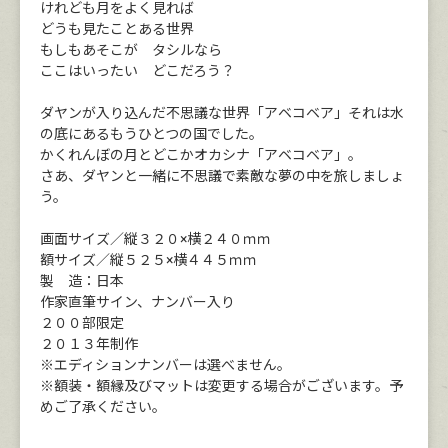
けれども月をよく見れば
どうも見たことある世界
もしもあそこが タシルなら
ここはいったい どこだろう？
ダヤンが入り込んだ不思議な世界「アベコベア」それは水
の底にあるもうひとつの国でした。
かくれんぼの月とどこかオカシナ「アベコベア」。
さあ、ダヤンと一緒に不思議で素敵な夢の中を旅しましょ
う。
画面サイズ／縦３２０×横２４０ｍｍ
額サイズ／縦５２５×横４４５ｍｍ
製 造：日本
作家直筆サイン、ナンバー入り
２００部限定
２０１３年制作
※エディションナンバーは選べません。
※額装・額縁及びマットは変更する場合がございます。予
めご了承ください。