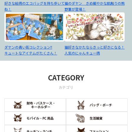
好きな絵柄のエコバッグを持ち歩いて
猫のダヤン きめ細やかな肌触りの熊
ね！
野筆が登場！
ダヤンの青い街コレクション!!
猫好きなかたならきっと好きになる！
キュートなアイテムがたくさん！
人気のにゃんキュー柄
CATEGORY
カテゴリ