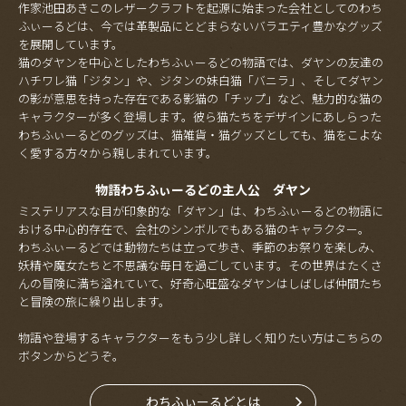
作家池田あきこのレザークラフトを起源に始まった会社としてのわち
ふぃーるどは、今では革製品にとどまらないバラエティ豊かなグッズ
を展開しています。
猫のダヤンを中心としたわちふぃーるどの物語では、ダヤンの友達の
ハチワレ猫「ジタン」や、ジタンの妹白猫「バニラ」、そしてダヤン
の影が意思を持った存在である影猫の「チップ」など、魅力的な猫の
キャラクターが多く登場します。彼ら猫たちをデザインにあしらった
わちふぃーるどのグッズは、猫雑貨・猫グッズとしても、猫をこよな
く愛する方々から親しまれています。
物語わちふぃーるどの主人公 ダヤン
ミステリアスな目が印象的な「ダヤン」は、わちふぃーるどの物語に
おける中心的存在で、会社のシンボルでもある猫のキャラクター。
わちふぃーるどでは動物たちは立って歩き、季節のお祭りを楽しみ、
妖精や魔女たちと不思議な毎日を過ごしています。その世界はたくさ
んの冒険に満ち溢れていて、好奇心旺盛なダヤンはしばしば仲間たち
と冒険の旅に繰り出します。
物語や登場するキャラクターをもう少し詳しく知りたい方はこちらの
ボタンからどうぞ。
わちふぃーるどとは