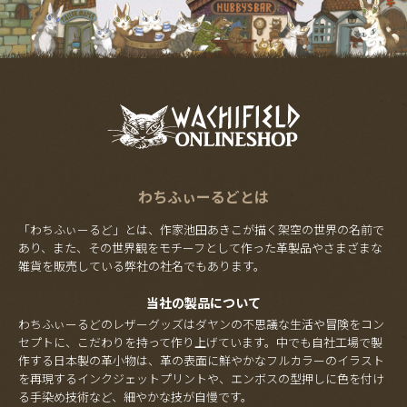
わちふぃーるどとは
「わちふぃーるど」とは、作家池田あきこが描く架空の世界の名前で
あり、また、その世界観をモチーフとして作った革製品やさまざまな
雑貨を販売している弊社の社名でもあります。
当社の製品について
わちふぃーるどのレザーグッズはダヤンの不思議な生活や冒険をコン
セプトに、こだわりを持って作り上げています。中でも自社工場で製
作する日本製の革小物は、革の表面に鮮やかなフルカラーのイラスト
を再現するインクジェットプリントや、エンボスの型押しに色を付け
る手染め技術など、細やかな技が自慢です。