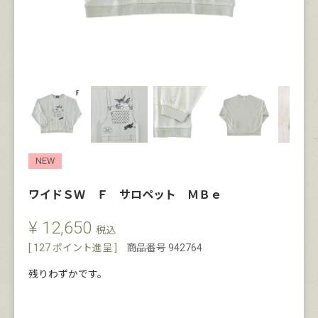
NEW
ワイドＳＷ Ｆ サロペット ＭＢｅ
¥
12,650
税込
[
127
ポイント進呈 ]
商品番号
942764
残りわずかです。