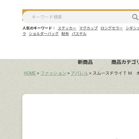
人気のキーワード：
ステッカー
マグカップ
ロングセラー
シギシ
ラ
ショルダーバッグ
財布
パステル
新商品
商品カテゴ
HOME
ファッション
アパレル
スムースドライＴ Ｍ 