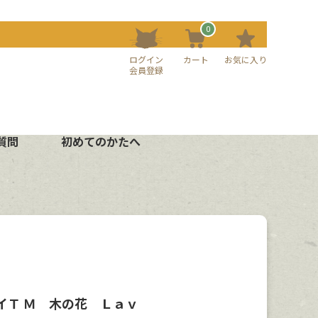
0
ログイン
カート
お気に入り
会員登録
質問
初めてのかたへ
イＴ Ｍ 木の花 Ｌａｖ