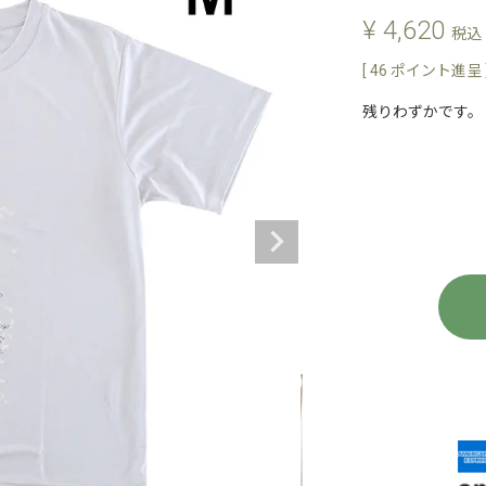
¥
4,620
税込
[
46
ポイント進呈 
残りわずかです。