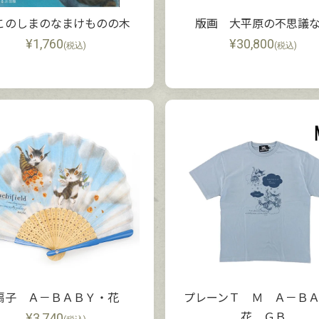
このしまのなまけものの木
版画 大平原の不思議
¥
1,760
¥
30,800
(税込)
(税込)
扇子 Ａ－ＢＡＢＹ・花
プレーンＴ Ｍ Ａ－Ｂ
¥
3,740
花 ＧＢ