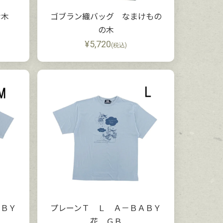
な木
ゴブラン織バッグ なまけもの
の木
¥
5,720
(税込)
ＡＢＹ
プレーンＴ Ｌ Ａ－ＢＡＢＹ
花 ＧＢ