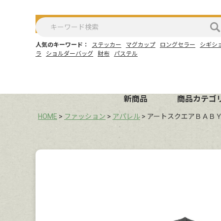
人気のキーワード：
ステッカー
マグカップ
ロングセラー
シギシ
ラ
ショルダーバッグ
財布
パステル
新商品
商品カテゴ
HOME
ファッション
アパレル
アートスクエアＢＡＢ