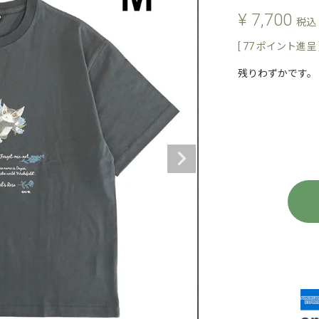
¥
7,700
税込
[
77
ポイント進呈 
残りわずかです。