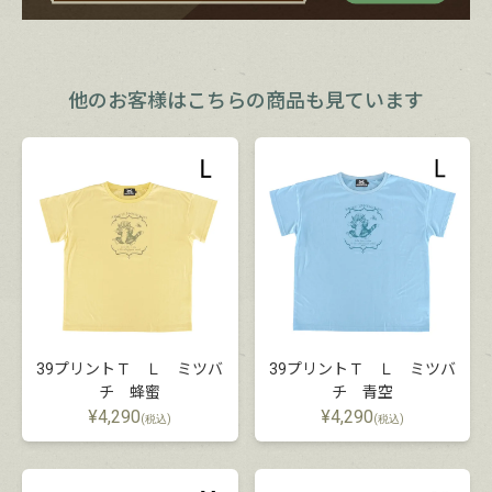
他のお客様は
こちらの商品も見ています
39プリントＴ Ｌ ミツバ
39プリントＴ Ｌ ミツバ
チ 蜂蜜
チ 青空
¥
4,290
¥
4,290
(税込)
(税込)