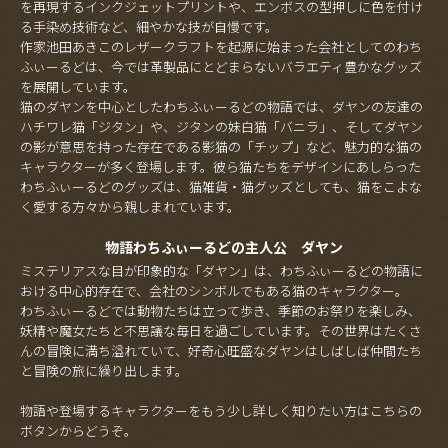
を再現するインクジェットプリントや、エンボスの型押しに色を付け
る手染め技術など、細やかな技が自慢です。
作家池田あきこのレザークラフトを起源に始まった会社としてのわち
ふぃーるどは、今では革製品にとどまらないバラエティ豊かなグッズ
を展開しています。
猫のダヤンを中心としたわちふぃーるどの物語では、ダヤンの友達の
ハチワレ猫「ジタン」や、ジタンの妹白猫「バニラ」、そしてダヤン
の影が意思を持った存在である影猫の「チップ」など、魅力的な猫の
キャラクターが多く登場します。彼ら猫たちをデザインにあしらった
わちふぃーるどのグッズは、猫雑貨・猫グッズとしても、猫をこよな
く愛する方々から親しまれています。
物語わちふぃーるどの主人公 ダヤン
ミステリアスな目が印象的な「ダヤン」は、わちふぃーるどの物語に
おける中心的存在で、会社のシンボルでもある猫のキャラクター。
わちふぃーるどでは動物たちは立って歩き、季節のお祭りを楽しみ、
妖精や魔女たちと不思議な毎日を過ごしています。その世界はたくさ
んの冒険に満ち溢れていて、好奇心旺盛なダヤンはしばしば仲間たち
と冒険の旅に繰り出します。
物語や登場するキャラクターをもう少し詳しく知りたい方はこちらの
ボタンからどうぞ。