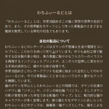
わちふぃーるどとは
「わちふぃーるど」とは、作家池田あきこが描く架空の世界の名前で
あり、また、その世界観をモチーフとして作った革製品やさまざまな
雑貨を販売している弊社の社名でもあります。
当社の製品について
わちふぃーるどのレザーグッズはダヤンの不思議な生活や冒険をコン
セプトに、こだわりを持って作り上げています。中でも自社工場で製
作する日本製の革小物は、革の表面に鮮やかなフルカラーのイラスト
を再現するインクジェットプリントや、エンボスの型押しに色を付け
る手染め技術など、細やかな技が自慢です。
作家池田あきこのレザークラフトを起源に始まった会社としてのわち
ふぃーるどは、今では革製品にとどまらないバラエティ豊かなグッズ
を展開しています。
猫のダヤンを中心としたわちふぃーるどの物語では、ダヤンの友達の
ハチワレ猫「ジタン」や、ジタンの妹白猫「バニラ」、そしてダヤン
の影が意思を持った存在である影猫の「チップ」など、魅力的な猫の
キャラクターが多く登場します。彼ら猫たちをデザインにあしらった
わちふぃーるどのグッズは、猫雑貨・猫グッズとしても、猫をこよな