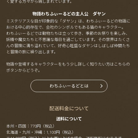
く愛する方々から親しまれています。
物語わちふぃーるどの主人公 ダヤン
ミステリアスな目が印象的な「ダヤン」は、わちふぃーるどの物語に
おける中心的存在で、会社のシンボルでもある猫のキャラクター。
わちふぃーるどでは動物たちは立って歩き、季節のお祭りを楽しみ、
妖精や魔女たちと不思議な毎日を過ごしています。その世界はたくさ
んの冒険に満ち溢れていて、好奇心旺盛なダヤンはしばしば仲間たち
と冒険の旅に繰り出します。
物語や登場するキャラクターをもう少し詳しく知りたい方はこちらの
ボタンからどうぞ。
わちふぃーるどとは
配送料金について
送料について
本州・四国：770円（税込）
北海道・九州・沖縄：1,100円（税込）