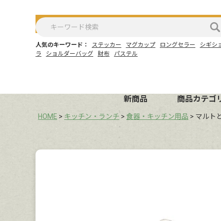
人気のキーワード：
ステッカー
マグカップ
ロングセラー
シギシ
ラ
ショルダーバッグ
財布
パステル
新商品
商品カテゴ
HOME
キッチン・ランチ
食器・キッチン用品
マルト