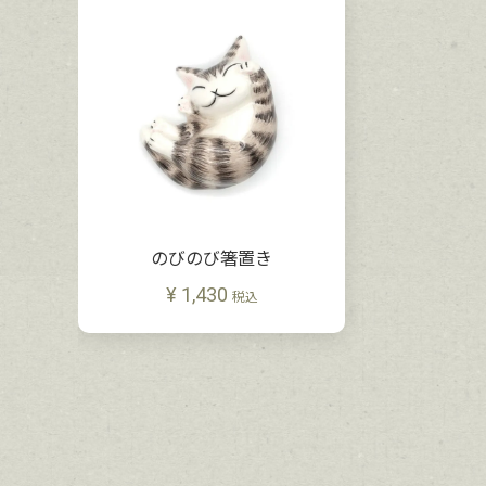
のびのび箸置き
¥
1,430
税込