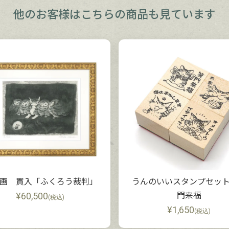
他のお客様は
こちらの商品も見ています
画 貫入「ふくろう裁判」
うんのいいスタンプセッ
¥
60,500
門来福
(税込)
¥
1,650
(税込)