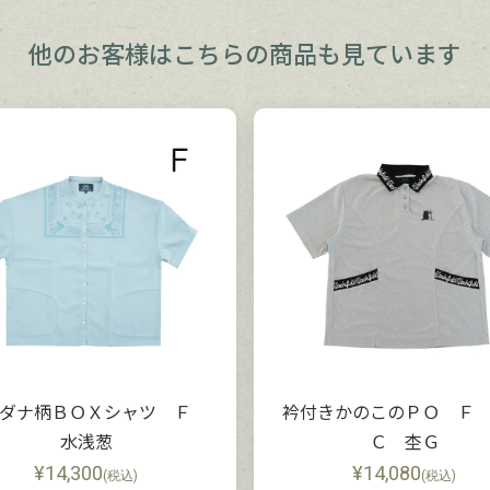
他のお客様は
こちらの商品も見ています
ンダナ柄ＢＯＸシャツ Ｆ
衿付きかのこのＰＯ Ｆ
水浅葱
Ｃ 杢Ｇ
¥
14,300
¥
14,080
(税込)
(税込)