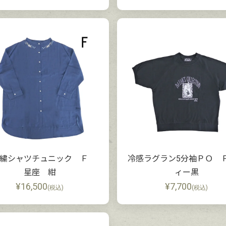
刺繍シャツチュニック Ｆ
冷感ラグラン5分袖ＰＯ 
星座 紺
ィー黒
¥
16,500
¥
7,700
(税込)
(税込)