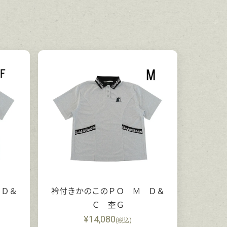
 Ｄ＆
衿付きかのこのＰＯ Ｍ Ｄ＆
Ｃ 杢Ｇ
¥
14,080
(税込)