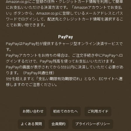
Amazon.co.jpにご登録の住所・クレジットカード情報を利用して簡単
にお支払いいただける決済方法です。「Amazonアカウントでお支払
い」ボタンから、Amazon.co.jpに登録しているメールアドレスとパス
ワードでログインして、配送先とクレジットカード情報を選択するこ
とでお買い物できます。
PayPay
PayPayはPayPay社が提供するチャージ型オンライン決済サービスで
す。
PayPayアカウントをお持ちの場合は、ご注文手続き中にPayPayへロ
グインするだけで、PayPay残高を使ってお支払いいただけます。
PayPayの画面が表示されてから5分以内に決済していただく必要があ
ります。（PayPay共通仕様）
5分を超えますと「支払い期限有効期限切れ」となり、ECサイトへ遷
移しますのでご注意ください。
お問い合わせ
初めてのかたへ
ご利用ガイド
よくある質問
会員規約
プライバシーポリシー