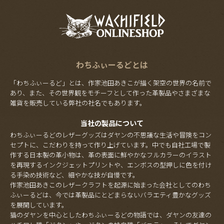
わちふぃーるどとは
「わちふぃーるど」とは、作家池田あきこが描く架空の世界の名前で
あり、また、その世界観をモチーフとして作った革製品やさまざまな
雑貨を販売している弊社の社名でもあります。
当社の製品について
わちふぃーるどのレザーグッズはダヤンの不思議な生活や冒険をコン
セプトに、こだわりを持って作り上げています。中でも自社工場で製
作する日本製の革小物は、革の表面に鮮やかなフルカラーのイラスト
を再現するインクジェットプリントや、エンボスの型押しに色を付け
る手染め技術など、細やかな技が自慢です。
作家池田あきこのレザークラフトを起源に始まった会社としてのわち
ふぃーるどは、今では革製品にとどまらないバラエティ豊かなグッズ
を展開しています。
猫のダヤンを中心としたわちふぃーるどの物語では、ダヤンの友達の