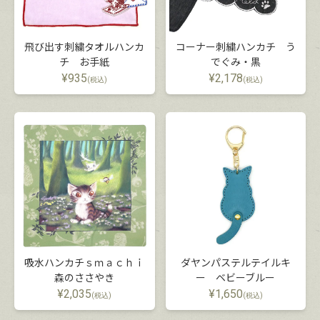
飛び出す刺繍タオルハンカ
コーナー刺繍ハンカチ う
チ お手紙
でぐみ・黒
¥
935
¥
2,178
(税込)
(税込)
吸水ハンカチｓｍａｃｈｉ
ダヤンパステルテイルキ
森のささやき
ー ベビーブルー
¥
2,035
¥
1,650
(税込)
(税込)