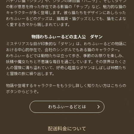
ハチワレ猫「ジタン」や、ジタンの妹白猫「バニラ」、そしてダヤン
の影が意思を持った存在である影猫の「チップ」など、魅力的な猫の
キャラクターが多く登場します。彼ら猫たちをデザインにあしらった
わちふぃーるどのグッズは、猫雑貨・猫グッズとしても、猫をこよな
く愛する方々から親しまれています。
物語わちふぃーるどの主人公 ダヤン
ミステリアスな目が印象的な「ダヤン」は、わちふぃーるどの物語に
おける中心的存在で、会社のシンボルでもある猫のキャラクター。
わちふぃーるどでは動物たちは立って歩き、季節のお祭りを楽しみ、
妖精や魔女たちと不思議な毎日を過ごしています。その世界はたくさ
んの冒険に満ち溢れていて、好奇心旺盛なダヤンはしばしば仲間たち
と冒険の旅に繰り出します。
物語や登場するキャラクターをもう少し詳しく知りたい方はこちらの
ボタンからどうぞ。
わちふぃーるどとは
配送料金について