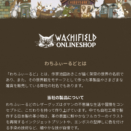
わちふぃーるどとは
「わちふぃーるど」とは、作家池田あきこが描く架空の世界の名前で
あり、また、その世界観をモチーフとして作った革製品やさまざまな
雑貨を販売している弊社の社名でもあります。
当社の製品について
わちふぃーるどのレザーグッズはダヤンの不思議な生活や冒険をコン
セプトに、こだわりを持って作り上げています。中でも自社工場で製
作する日本製の革小物は、革の表面に鮮やかなフルカラーのイラスト
を再現するインクジェットプリントや、エンボスの型押しに色を付け
る手染め技術など、細やかな技が自慢です。