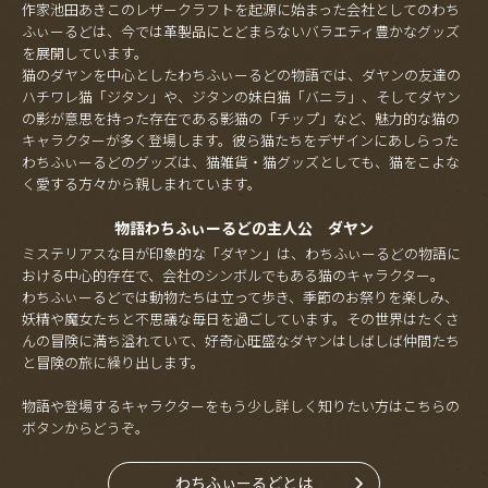
作家池田あきこのレザークラフトを起源に始まった会社としてのわち
ふぃーるどは、今では革製品にとどまらないバラエティ豊かなグッズ
を展開しています。
猫のダヤンを中心としたわちふぃーるどの物語では、ダヤンの友達の
ハチワレ猫「ジタン」や、ジタンの妹白猫「バニラ」、そしてダヤン
の影が意思を持った存在である影猫の「チップ」など、魅力的な猫の
キャラクターが多く登場します。彼ら猫たちをデザインにあしらった
わちふぃーるどのグッズは、猫雑貨・猫グッズとしても、猫をこよな
く愛する方々から親しまれています。
物語わちふぃーるどの主人公 ダヤン
ミステリアスな目が印象的な「ダヤン」は、わちふぃーるどの物語に
おける中心的存在で、会社のシンボルでもある猫のキャラクター。
わちふぃーるどでは動物たちは立って歩き、季節のお祭りを楽しみ、
妖精や魔女たちと不思議な毎日を過ごしています。その世界はたくさ
んの冒険に満ち溢れていて、好奇心旺盛なダヤンはしばしば仲間たち
と冒険の旅に繰り出します。
物語や登場するキャラクターをもう少し詳しく知りたい方はこちらの
ボタンからどうぞ。
わちふぃーるどとは