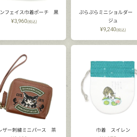
ンフェイス巾着ポーチ 黒
ぷらぷらミニショルダー
¥
3,960
ジュ
(税込)
¥
9,240
(税込)
cレザー刺繍ミニパース 茶
巾着 スイレン