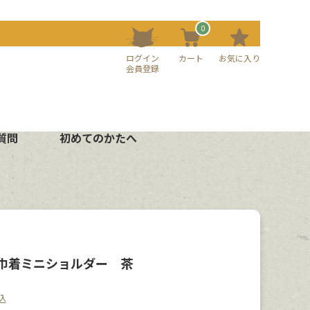
0
ログイン
カート
お気に入り
会員登録
質問
初めてのかたへ
巾着ミニショルダー 茶
込