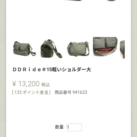
ＤＤＲｉｄｅ＃15軽いショルダー大
¥
13,200
税込
[
132
ポイント進呈 ]
商品番号
941623