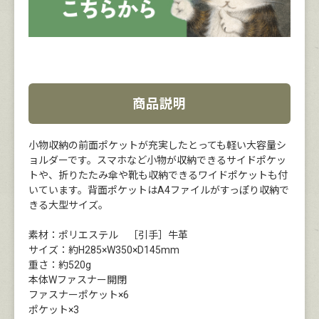
商品説明
小物収納の前面ポケットが充実したとっても軽い大容量シ
ョルダーです。スマホなど小物が収納できるサイドポケッ
トや、折りたたみ傘や靴も収納できるワイドポケットも付
いています。背面ポケットはA4ファイルがすっぽり収納で
きる大型サイズ。
素材：ポリエステル ［引手］牛革
サイズ：約H285×W350×D145mm
重さ：約520g
本体Wファスナー開閉
ファスナーポケット×6
ポケット×3