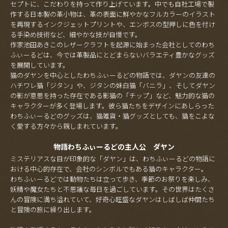
セプトに、こだわりを持って作り上げています。中でも自社工場で製
作する日本製の革小物は、革の表面に鮮やかなフルカラーのイラスト
を再現するインクジェットプリントや、エンボスの型押しに色を付け
る手染め技術など、細やかな技が自慢です。
作家池田あきこのレザークラフトを起源に始まった会社としてのわち
ふぃーるどは、今では革製品にとどまらないバラエティ豊かなグッズ
を展開しています。
猫のダヤンを中心としたわちふぃーるどの物語では、ダヤンの友達の
ハチワレ猫「ジタン」や、ジタンの妹白猫「バニラ」、そしてダヤン
の影が意思を持った存在である影猫の「チップ」など、魅力的な猫の
キャラクターが多く登場します。彼ら猫たちをデザインにあしらった
わちふぃーるどのグッズは、猫雑貨・猫グッズとしても、猫をこよな
く愛する方々から親しまれています。
物語わちふぃーるどの主人公 ダヤン
ミステリアスな目が印象的な「ダヤン」は、わちふぃーるどの物語に
おける中心的存在で、会社のシンボルでもある猫のキャラクター。
わちふぃーるどでは動物たちは立って歩き、季節のお祭りを楽しみ、
妖精や魔女たちと不思議な毎日を過ごしています。その世界はたくさ
んの冒険に満ち溢れていて、好奇心旺盛なダヤンはしばしば仲間たち
と冒険の旅に繰り出します。