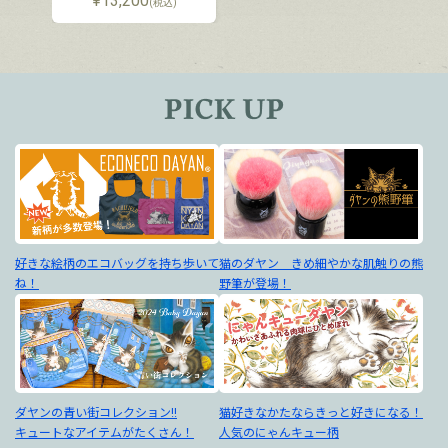
¥
13,200
(税込)
好きな絵柄のエコバッグを持ち歩いて
猫のダヤン きめ細やかな肌触りの熊
ね！
野筆が登場！
ダヤンの青い街コレクション!!
猫好きなかたならきっと好きになる！
キュートなアイテムがたくさん！
人気のにゃんキュー柄