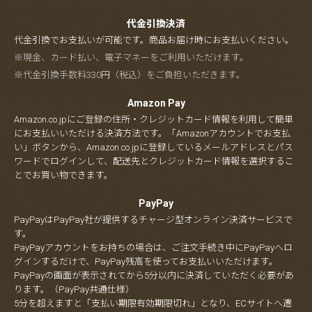
代金引換決済
代金引換でお支払いが可能です。商品お届け時にお支払いください。
※現金、カード払い、電子マネーをご利用いただけます。
※代金引換手数料330円（税込）をご負担いただきます。
Amazon Pay
Amazon.co.jpにご登録の住所・クレジットカード情報を利用して簡単
にお支払いいただける決済方法です。「Amazonアカウントでお支払
い」ボタンから、Amazon.co.jpに登録しているメールアドレスとパス
ワードでログインして、配送先とクレジットカード情報を選択するこ
とでお買い物できます。
PayPay
PayPayはPayPay社が提供するチャージ型オンライン決済サービスで
す。
PayPayアカウントをお持ちの場合は、ご注文手続き中にPayPayへロ
グインするだけで、PayPay残高を使ってお支払いいただけます。
PayPayの画面が表示されてから5分以内に決済していただく必要があ
ります。（PayPay共通仕様）
5分を超えますと「支払い期限有効期限切れ」となり、ECサイトへ遷