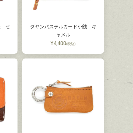
銭 セ
ダヤンパステルカード小銭 キ
ャメル
¥
4,400
(税込)