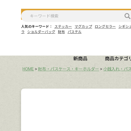
人気のキーワード：
ステッカー
マグカップ
ロングセラー
シギシ
ラ
ショルダーバッグ
財布
パステル
新商品
商品カテゴ
HOME
財布・パスケース・キーホルダー
小銭入れ・パ