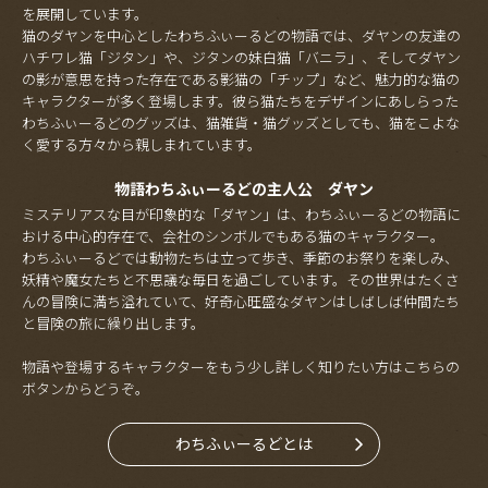
を展開しています。
猫のダヤンを中心としたわちふぃーるどの物語では、ダヤンの友達の
ハチワレ猫「ジタン」や、ジタンの妹白猫「バニラ」、そしてダヤン
の影が意思を持った存在である影猫の「チップ」など、魅力的な猫の
キャラクターが多く登場します。彼ら猫たちをデザインにあしらった
わちふぃーるどのグッズは、猫雑貨・猫グッズとしても、猫をこよな
く愛する方々から親しまれています。
物語わちふぃーるどの主人公 ダヤン
ミステリアスな目が印象的な「ダヤン」は、わちふぃーるどの物語に
おける中心的存在で、会社のシンボルでもある猫のキャラクター。
わちふぃーるどでは動物たちは立って歩き、季節のお祭りを楽しみ、
妖精や魔女たちと不思議な毎日を過ごしています。その世界はたくさ
んの冒険に満ち溢れていて、好奇心旺盛なダヤンはしばしば仲間たち
と冒険の旅に繰り出します。
物語や登場するキャラクターをもう少し詳しく知りたい方はこちらの
ボタンからどうぞ。
わちふぃーるどとは