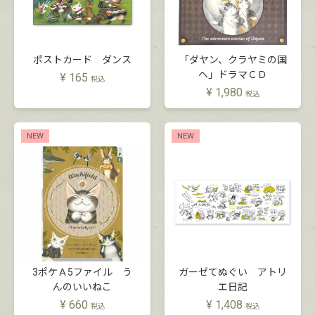
ポストカード ダンス
「ダヤン、クラヤミの国
へ」ドラマＣＤ
¥
165
税込
¥
1,980
税込
NEW
NEW
3ポケＡ5ファイル う
ガーゼてぬぐい アトリ
んのいいねこ
エ日記
¥
660
¥
1,408
税込
税込