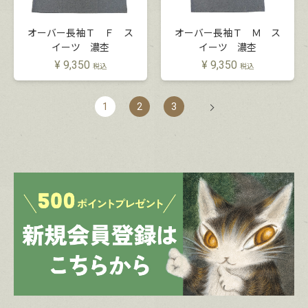
オーバー長袖Ｔ Ｆ ス
オーバー長袖Ｔ Ｍ ス
イーツ 濃杢
イーツ 濃杢
¥
9,350
¥
9,350
税込
税込
1
2
3