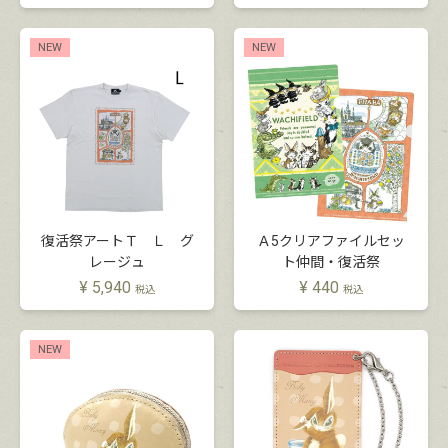
NEW
NEW
復活祭アートＴ Ｌ グ
Ａ5クリアファイルセッ
レージュ
ト仲間・復活祭
¥
5,940
¥
440
税込
税込
NEW