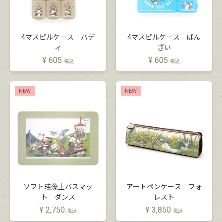
4マスピルケース バデ
4マスピルケース ばん
ィ
ざい
¥
605
¥
605
税込
税込
NEW
NEW
ソフト珪藻土バスマッ
アートペンケース フォ
ト ダンス
レスト
¥
2,750
¥
3,850
税込
税込