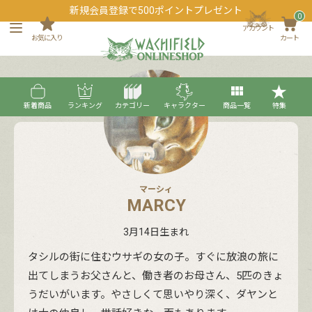
新規会員登録で500ポイントプレゼント
0
アカウント
お気に入り
カート
新着商品
ランキング
カテゴリー
キャラクター
商品一覧
特集
マーシィ
MARCY
3月14日生まれ
タシルの街に住むウサギの女の子。すぐに放浪の旅に
出てしまうお父さんと、働き者のお母さん、5匹のきょ
うだいがいます。やさしくて思いやり深く、ダヤンと