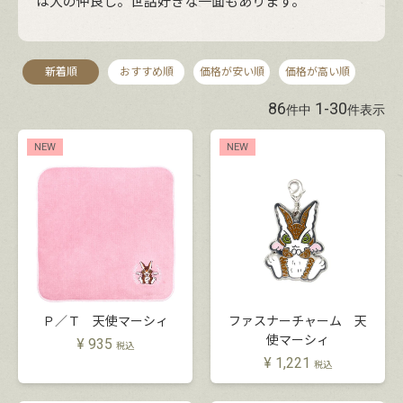
は大の仲良し。世話好きな一面もあります。
新着順
おすすめ順
価格が安い順
価格が高い順
86
1
-
30
件中
件表示
NEW
NEW
Ｐ／Ｔ 天使マーシィ
ファスナーチャーム 天
使マーシィ
¥
935
税込
¥
1,221
税込