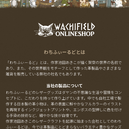
わちふぃーるどとは
「わちふぃーるど」とは、作家池田あきこが描く架空の世界の名前で
あり、また、その世界観をモチーフとして作った革製品やさまざまな
雑貨を販売している弊社の社名でもあります。
当社の製品について
わちふぃーるどのレザーグッズはダヤンの不思議な生活や冒険をコン
セプトに、こだわりを持って作り上げています。中でも自社工場で製
作する日本製の革小物は、革の表面に鮮やかなフルカラーのイラスト
を再現するインクジェットプリントや、エンボスの型押しに色を付け
る手染め技術など、細やかな技が自慢です。
作家池田あきこのレザークラフトを起源に始まった会社としてのわち
ふぃーるどは、今では革製品にとどまらないバラエティ豊かなグッズ