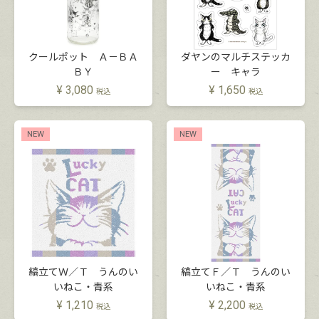
クールポット Ａ－ＢＡ
ダヤンのマルチステッカ
ＢＹ
ー キャラ
¥
3,080
¥
1,650
税込
税込
NEW
NEW
縞立てＷ／Ｔ うんのい
縞立てＦ／Ｔ うんのい
いねこ・青系
いねこ・青系
¥
1,210
¥
2,200
税込
税込