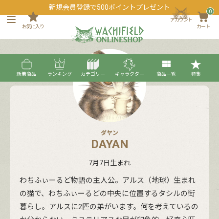
新規会員登録で500ポイントプレゼント
0
アカウント
お気に入り
カート
新着商品
ランキング
カテゴリー
キャラクター
商品一覧
特集
ダヤン
DAYAN
7月7日生まれ
わちふぃーるど物語の主人公。アルス（地球）生まれ
の猫で、わちふぃーるどの中央に位置するタシルの街
暮らし。アルスに2匹の弟がいます。何を考えているの