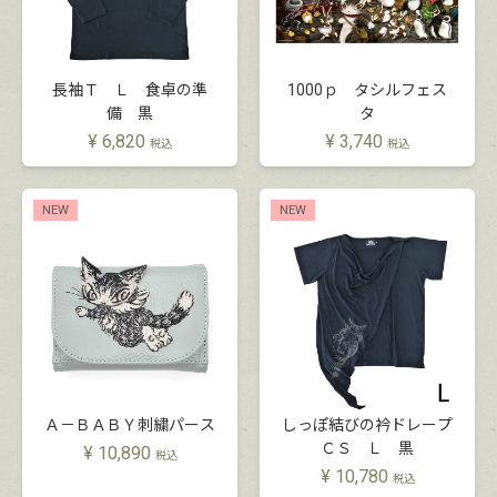
長袖Ｔ Ｌ 食卓の準
1000ｐ タシルフェス
備 黒
タ
¥
6,820
¥
3,740
税込
税込
NEW
NEW
Ａ－ＢＡＢＹ刺繍パース
しっぽ結びの衿ドレープ
ＣＳ Ｌ 黒
¥
10,890
税込
¥
10,780
税込