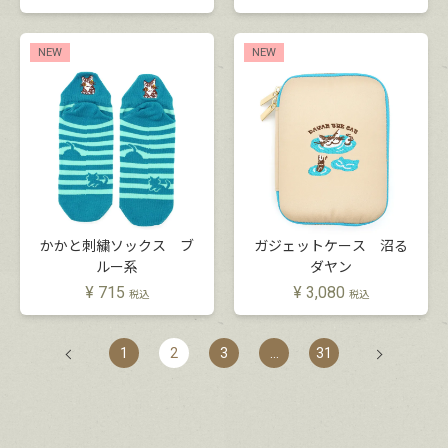
NEW
NEW
かかと刺繍ソックス ブ
ガジェットケース 沼る
ルー系
ダヤン
¥
715
¥
3,080
税込
税込
1
2
3
…
31