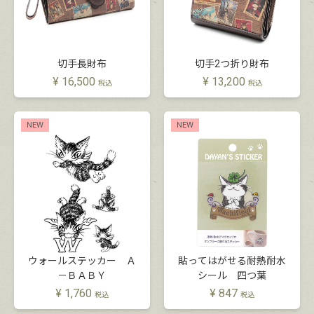
切手長財布
切手2つ折り財布
¥
16,500
¥
13,200
税込
税込
NEW
NEW
ウォールステッカー Ａ
貼ってはがせる耐熱耐水
－ＢＡＢＹ
シール 四つ葉
¥
1,760
¥
847
税込
税込