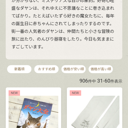
か分からない、ミステリアスな目が印象的。好奇心旺
盛なダヤンは、それゆえに不思議なことに巻き込まれ
てばかり。たとえばいたずら好きの魔女たちに、毎年
の誕生日に赤ちゃんにされてしまったりするのです。
街一番の人気者のダヤンは、仲間たちと小さな冒険の
旅に出たり、のんびり昼寝をしたり。今日も気ままに
すごしています。
新着順
おすすめ順
価格が安い順
価格が高い順
906
31
-
60
件中
件表示
NEW
NEW