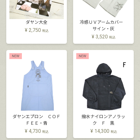
ダヤン大全
冷感ＵＶアームカバー
サイン・灰
¥
2,750
税込
¥
3,520
税込
NEW
NEW
ダヤンエプロン ＣＯＦ
撥水ナイロンアノラッ
ＦＥＥ・青
ク Ｆ 黒
¥
4,730
¥
14,300
税込
税込