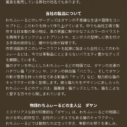
雑貨を販売している弊社の社名でもあります。
当社の製品について
わちふぃーるどのレザーグッズはダヤンの不思議な生活や冒険をコン
セプトに、こだわりを持って作り上げています。中でも自社工場で製
作する日本製の革小物は、革の表面に鮮やかなフルカラーのイラスト
を再現するインクジェットプリントや、エンボスの型押しに色を付け
る手染め技術など、細やかな技が自慢です。
作家池田あきこのレザークラフトを起源に始まった会社としてのわち
ふぃーるどは、今では革製品にとどまらないバラエティ豊かなグッズ
を展開しています。
猫のダヤンを中心としたわちふぃーるどの物語では、ダヤンの友達の
ハチワレ猫「ジタン」や、ジタンの妹白猫「バニラ」、そしてダヤン
の影が意思を持った存在である影猫の「チップ」など、魅力的な猫の
キャラクターが多く登場します。彼ら猫たちをデザインにあしらった
わちふぃーるどのグッズは、猫雑貨・猫グッズとしても、猫をこよな
く愛する方々から親しまれています。
物語わちふぃーるどの主人公 ダヤン
ミステリアスな目が印象的な「ダヤン」は、わちふぃーるどの物語に
おける中心的存在で、会社のシンボルでもある猫のキャラクター。
わちふぃーるどでは動物たちは立って歩き、季節のお祭りを楽しみ、