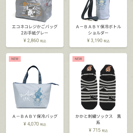
エコネコレジかごバッグ
Ａ－ＢＡＢＹ保冷ボトル
2お手紙グレー
ショルダー
¥
2,860
¥
3,190
税込
税込
NEW
NEW
Ａ－ＢＡＢＹ保冷バッグ
かかと刺繍ソックス 黒
系
¥
4,070
税込
¥
715
税込