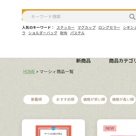
人気のキーワード：
ステッカー
マグカップ
ロングセラー
シギシ
ラ
ショルダーバッグ
財布
パステル
新商品
商品カテゴ
HOME
マーシィ商品一覧
新着順
おすすめ順
価格が安い順
価格が高い順
NEW