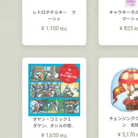
レトロホテルキー マ
キャラキーホ
ーシィ
マーシ
¥
1,100
¥
825
税込
税
チェンジング
ダヤン・コミック１
ン 気
ダヤン、タシルの街に
すむ
¥
5,170
¥
1,650
税込