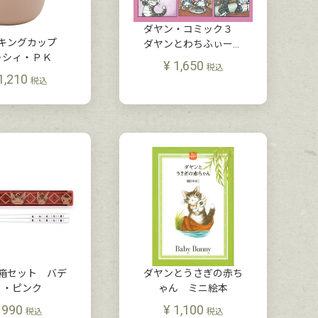
ダヤン・コミック３
ッキングカップ
ダヤンとわちふぃーる
ーシィ・ＰＫ
どの仲間たち
¥
1,650
税込
1,210
税込
箱セット バデ
ダヤンとうさぎの赤ち
ィ・ピンク
ゃん ミニ絵本
990
¥
1,100
税込
税込