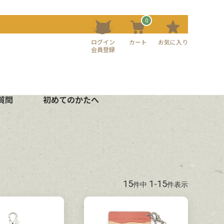
0
ログイン
カート
お気に入り
会員登録
質問
初めてのかたへ
15
1
-
15
件中
件表示