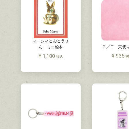
マーシィとおとうさ
Ｐ／Ｔ 天使
ん ミニ絵本
¥
935
¥
1,100
税
税込