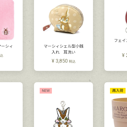
フェイ
マーシィ
マーシィシェル型小銭
入れ 耳洗い
¥
込
¥
3,850
税込
NEW
再入荷