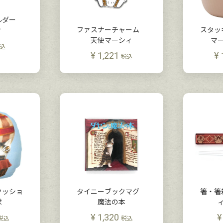
ルダー
ファスナーチャーム
スタ
ィ
天使マーシィ
マ
込
¥
1,221
¥
税込
クッショ
タイニーブックマグ
箸・箸
球
魔法の本
¥
1,320
¥
税込
税込