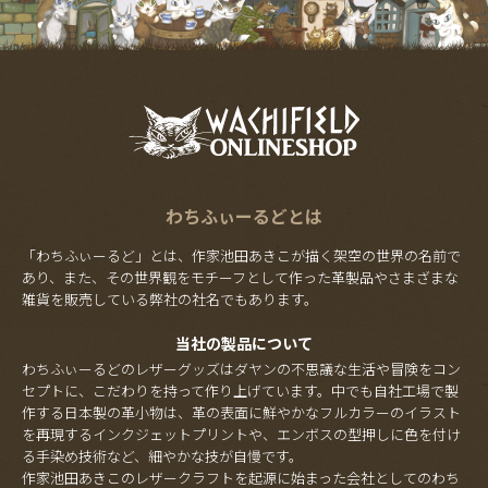
わちふぃーるどとは
「わちふぃーるど」とは、作家池田あきこが描く架空の世界の名前で
あり、また、その世界観をモチーフとして作った革製品やさまざまな
雑貨を販売している弊社の社名でもあります。
当社の製品について
わちふぃーるどのレザーグッズはダヤンの不思議な生活や冒険をコン
セプトに、こだわりを持って作り上げています。中でも自社工場で製
作する日本製の革小物は、革の表面に鮮やかなフルカラーのイラスト
を再現するインクジェットプリントや、エンボスの型押しに色を付け
る手染め技術など、細やかな技が自慢です。
作家池田あきこのレザークラフトを起源に始まった会社としてのわち