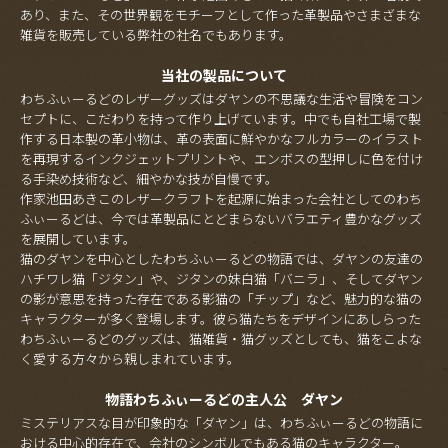
あり、また、その世界観をモチーフとして作った革製品やさまざまな
雑貨を販売している弊社の社名でもあります。
当社の製品について
わちふぃーるどのレザーグッズはダヤンの不思議な生活や冒険をコン
セプトに、こだわりを持って作り上げています。中でも自社工場で製
作する日本製の革小物は、革の表面に鮮やかなフルカラーのイラスト
を再現するインクジェットプリントや、エンボスの型押しに色を付け
る手染め技術など、細やかな技が自慢です。
作家池田あきこのレザークラフトを起源に始まった会社としてのわち
ふぃーるどは、今では革製品にとどまらないバラエティ豊かなグッズ
を展開しています。
猫のダヤンを中心としたわちふぃーるどの物語では、ダヤンの友達の
ハチワレ猫「ジタン」や、ジタンの妹白猫「バニラ」、そしてダヤン
の影が意思を持った存在である影猫の「チップ」など、魅力的な猫の
キャラクターが多く登場します。彼ら猫たちをデザインにあしらった
わちふぃーるどのグッズは、猫雑貨・猫グッズとしても、猫をこよな
く愛する方々から親しまれています。
物語わちふぃーるどの主人公 ダヤン
ミステリアスな目が印象的な「ダヤン」は、わちふぃーるどの物語に
おける中心的存在で、会社のシンボルでもある猫のキャラクター。