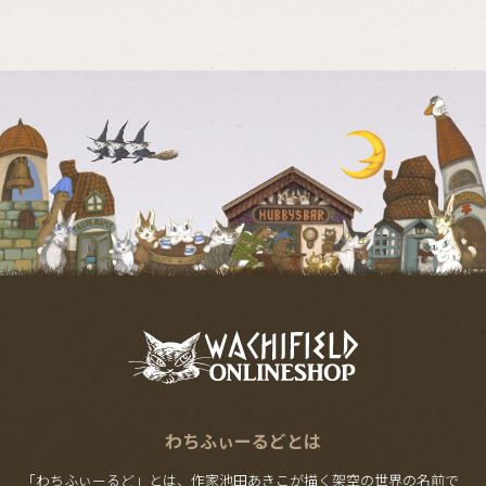
わちふぃーるどとは
「わちふぃーるど」とは、作家池田あきこが描く架空の世界の名前で