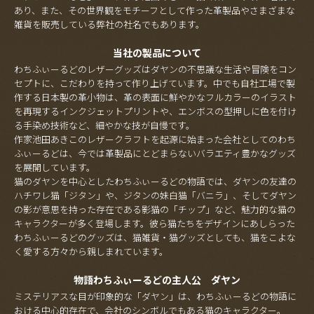
あり、また、その世界観をモチーフとして作った革製品やさまざまな
雑貨を販売している弊社の社名でもあります。
当社の製品について
わちふぃーるどのレザーグッズはダヤンの不思議な生活や冒険をコン
セプトに、こだわりを持って作り上げています。中でも自社工場で製
作する日本製の革小物は、革の表面に鮮やかなフルカラーのイラスト
を再現するインクジェットプリントや、エンボスの型押しに色を付け
る手染め技術など、細やかな技が自慢です。
作家池田あきこのレザークラフトを起源に始まった会社としてのわち
ふぃーるどは、今では革製品にとどまらないバラエティ豊かなグッズ
を展開しています。
猫のダヤンを中心としたわちふぃーるどの物語では、ダヤンの友達の
ハチワレ猫「ジタン」や、ジタンの妹白猫「バニラ」、そしてダヤン
の影が意思を持った存在である影猫の「チップ」など、魅力的な猫の
キャラクターが多く登場します。彼ら猫たちをデザインにあしらった
わちふぃーるどのグッズは、猫雑貨・猫グッズとしても、猫をこよな
く愛する方々から親しまれています。
物語わちふぃーるどの主人公 ダヤン
ミステリアスな目が印象的な「ダヤン」は、わちふぃーるどの物語に
おける中心的存在で、会社のシンボルでもある猫のキャラクター。