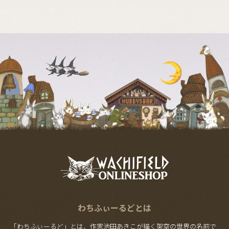
わちふぃーるどとは
「わちふぃーるど」とは、作家池田あきこが描く架空の世界の名前で