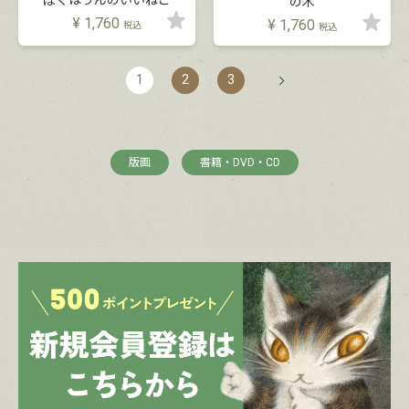
の木
¥
1,760
¥
1,760
税込
税込
1
2
3
版画
書籍・DVD・CD