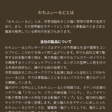
わちふぃーるどとは
「わちふぃーるど」とは、作家池田あきこが描く架空の世界の名前で
あり、また、その世界観をモチーフとして作った革製品やさまざまな
雑貨を販売している弊社の社名でもあります。
当社の製品について
わちふぃーるどのレザーグッズはダヤンの不思議な生活や冒険をコン
セプトに、こだわりを持って作り上げています。中でも自社工場で製
作する日本製の革小物は、革の表面に鮮やかなフルカラーのイラスト
を再現するインクジェットプリントや、エンボスの型押しに色を付け
る手染め技術など、細やかな技が自慢です。
作家池田あきこのレザークラフトを起源に始まった会社としてのわち
ふぃーるどは、今では革製品にとどまらないバラエティ豊かなグッズ
を展開しています。
猫のダヤンを中心としたわちふぃーるどの物語では、ダヤンの友達の
ハチワレ猫「ジタン」や、ジタンの妹白猫「バニラ」、そしてダヤン
の影が意思を持った存在である影猫の「チップ」など、魅力的な猫の
キャラクターが多く登場します。彼ら猫たちをデザインにあしらった
わちふぃーるどのグッズは、猫雑貨・猫グッズとしても、猫をこよな