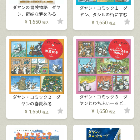
ダヤンの冒険物語 ダヤ
ダヤン・コミック１ ダ
ン、奇妙な夢をみる
ヤン、タシルの街にすむ
¥
1,650
¥
1,650
税込
税込
ダヤン・コミック３ ダ
ダヤン・コミック２ ダ
ヤンとわちふぃーるどの
ヤンの春夏秋冬
仲間たち
¥
1,650
¥
1,650
税込
税込