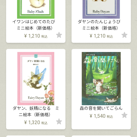
イワンはじめてのたび
ダヤンのたんじょうび
ミニ絵本（新価格）
ミニ絵本（新価格）
¥
1,210
¥
1,210
税込
税込
ダヤン、妖精になる ミ
森の音を聞いてごらん
ニ絵本（新価格）
¥
1,540
税込
¥
1,320
税込