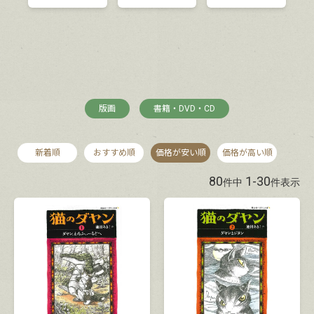
版画
書籍・DVD・CD
新着順
おすすめ順
価格が安い順
価格が高い順
80
1
-
30
件中
件表示