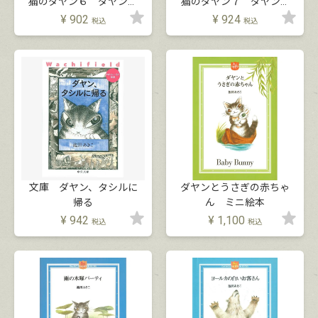
猫のダヤン６ ダヤンと
猫のダヤン７ ダヤン、
王の塔
タシルに帰る
¥
902
¥
924
税込
税込
文庫 ダヤン、タシルに
ダヤンとうさぎの赤ちゃ
帰る
ん ミニ絵本
¥
942
¥
1,100
税込
税込