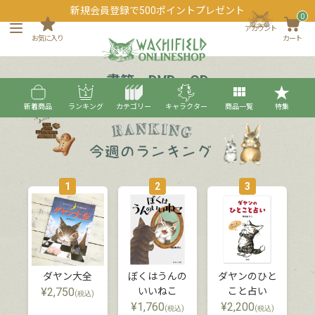
新規会員登録で500ポイントプレゼント
0
アカウント
お気に入り
カート
書籍・DVD・CD
新着商品
ランキング
カテゴリー
キャラクター
商品一覧
特集
1
2
3
ダヤン大全
ぼくはうんの
ダヤンのひと
¥
2,750
いいねこ
こと占い
(税込)
¥
1,760
¥
2,200
(税込)
(税込)