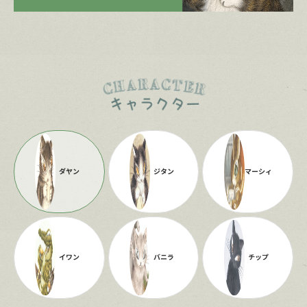
ダヤン
ジタン
マーシィ
イワン
バニラ
チップ