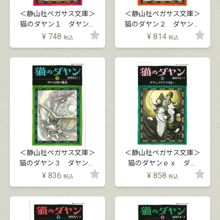
＜静山社ペガサス文庫＞
＜静山社ペガサス文庫＞
猫のダヤン１ ダヤン、
猫のダヤン２ ダヤンと
わちふぃーるどへ
ジタン
¥
748
¥
814
税込
税込
＜静山社ペガサス文庫＞
＜静山社ペガサス文庫＞
猫のダヤン３ ダヤンと
猫のダヤンｅｘ ダヤ
時の魔法
ン、クラヤミの国へ
¥
836
¥
858
税込
税込