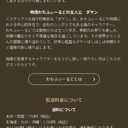
く愛する方々から親しまれています。
物語わちふぃーるどの主人公 ダヤン
ミステリアスな目が印象的な「ダヤン」は、わちふぃーるどの物語に
おける中心的存在で、会社のシンボルでもある猫のキャラクター。
わちふぃーるどでは動物たちは立って歩き、季節のお祭りを楽しみ、
妖精や魔女たちと不思議な毎日を過ごしています。その世界はたくさ
んの冒険に満ち溢れていて、好奇心旺盛なダヤンはしばしば仲間たち
と冒険の旅に繰り出します。
物語や登場するキャラクターをもう少し詳しく知りたい方はこちらの
ボタンからどうぞ。
わちふぃーるどとは
配送料金について
送料について
本州・四国：770円（税込）
北海道・九州・沖縄：1,100円（税込）
※11,000円（税込）以上お買い上げの場合、送料無料になります。