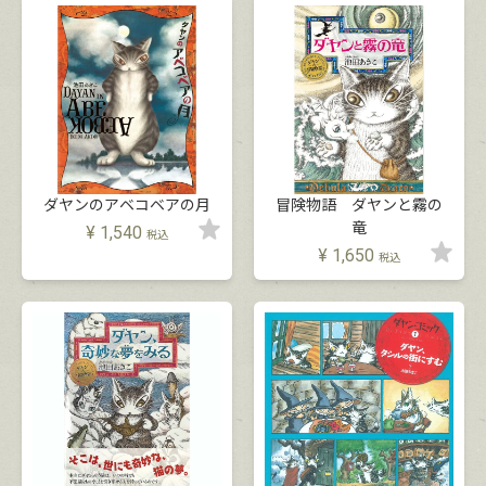
ダヤンのアベコベアの月
冒険物語 ダヤンと霧の
竜
¥
1,540
税込
¥
1,650
税込