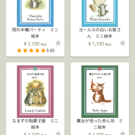
雨の木曜パーティ ミニ
ヨールカの白いお客さ
絵本
ん ミニ絵本
¥
1,100
¥
1,100
税込
税込
5.00
なまずの駄菓子屋 ミニ
魔女が拾った赤ん坊 ミ
絵本
ニ絵本
¥
1,100
¥
1,100