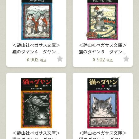
＜静山社ペガサス文庫＞
＜静山社ペガサス文庫＞
猫のダヤン４ ダヤンと
猫のダヤン５ ダヤンと
タシルの王子
ハロウィーンの戦い
¥
902
¥
902
税込
税込
＜静山社ペガサス文庫＞
＜静山社ペガサス文庫＞