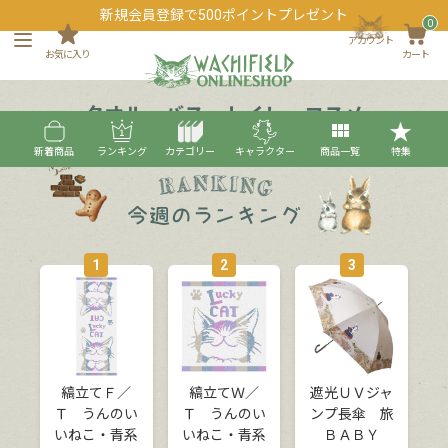
新規会員登録で500ポイントプレゼント
0
アカウント
お気に入り
カート
タオル・バス・トイレ・コスメ
新着商品
ランキング
カテゴリー
キャラクター
商品一覧
特集
1
2
3
縞立てＦ／
縞立てＷ／
遮光ＵＶジャ
Ｔ うんのい
Ｔ うんのい
ンプ長傘 旅
いねこ・青系
いねこ・青系
ＢＡＢＹ