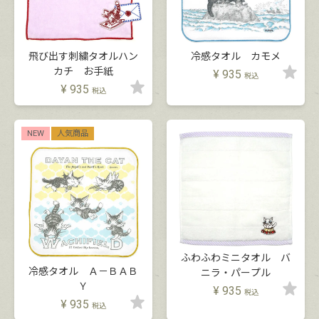
飛び出す刺繍タオルハン
冷感タオル カモメ
カチ お手紙
¥
935
税込
¥
935
税込
NEW
人気商品
ふわふわミニタオル バ
冷感タオル Ａ－ＢＡＢ
ニラ・パープル
Ｙ
¥
935
税込
¥
935
税込