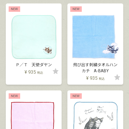
NEW
NEW
Ｐ／Ｔ 天使ダヤン
飛び出す刺繍タオルハン
カチ A-BABY
¥
935
税込
¥
935
税込
NEW
NEW