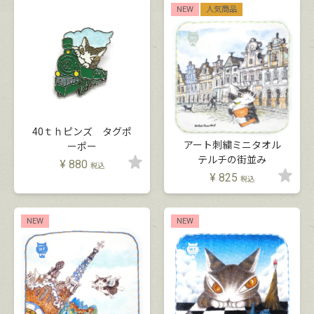
NEW
人気商品
40ｔｈピンズ タグポ
アート刺繍ミニタオル
ーポー
テルチの街並み
¥
880
税込
¥
825
税込
NEW
NEW