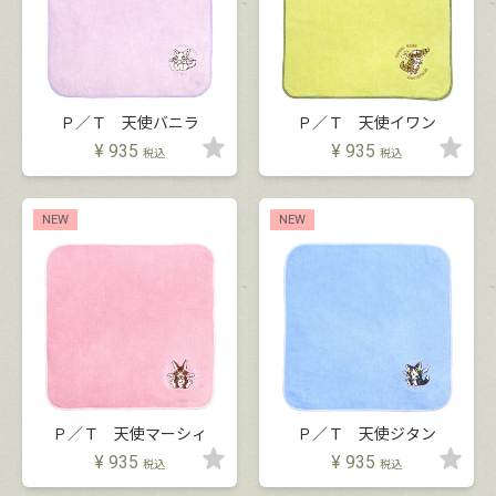
Ｐ／Ｔ 天使バニラ
Ｐ／Ｔ 天使イワン
¥
935
¥
935
税込
税込
NEW
NEW
Ｐ／Ｔ 天使マーシィ
Ｐ／Ｔ 天使ジタン
¥
935
¥
935
税込
税込