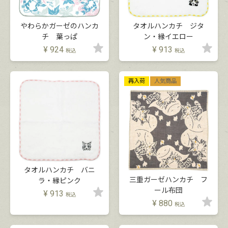
やわらかガーゼのハンカ
タオルハンカチ ジタ
チ 葉っぱ
ン・縁イエロー
¥
924
¥
913
税込
税込
再入荷
人気商品
タオルハンカチ バニ
三重ガーゼハンカチ フ
ラ・縁ピンク
ール布団
¥
913
税込
¥
880
税込