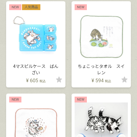
NEW
人気商品
NEW
4マスピルケース ばん
ちょこっとタオル スイ
ざい
レン
¥
605
¥
594
税込
税込
NEW
NEW