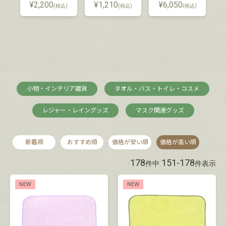
¥
2,200
¥
1,210
¥
6,050
(税込)
(税込)
(税込)
小物・インテリア雑貨
タオル・バス・トイレ・コスメ
レジャー・レイングッズ
マスク関連グッズ
新着順
おすすめ順
価格が安い順
価格が高い順
178
151
-
178
件中
件表示
NEW
NEW