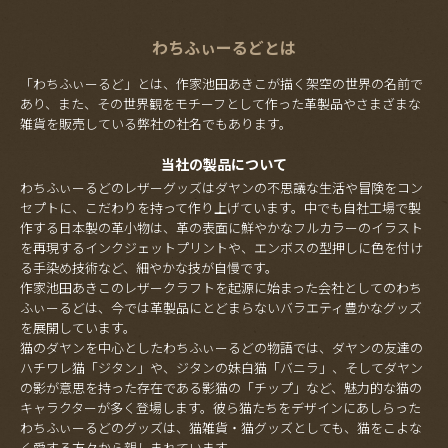
わちふぃーるどとは
「わちふぃーるど」とは、作家池田あきこが描く架空の世界の名前で
あり、また、その世界観をモチーフとして作った革製品やさまざまな
雑貨を販売している弊社の社名でもあります。
当社の製品について
わちふぃーるどのレザーグッズはダヤンの不思議な生活や冒険をコン
セプトに、こだわりを持って作り上げています。中でも自社工場で製
作する日本製の革小物は、革の表面に鮮やかなフルカラーのイラスト
を再現するインクジェットプリントや、エンボスの型押しに色を付け
る手染め技術など、細やかな技が自慢です。
作家池田あきこのレザークラフトを起源に始まった会社としてのわち
ふぃーるどは、今では革製品にとどまらないバラエティ豊かなグッズ
を展開しています。
猫のダヤンを中心としたわちふぃーるどの物語では、ダヤンの友達の
ハチワレ猫「ジタン」や、ジタンの妹白猫「バニラ」、そしてダヤン
の影が意思を持った存在である影猫の「チップ」など、魅力的な猫の
キャラクターが多く登場します。彼ら猫たちをデザインにあしらった
わちふぃーるどのグッズは、猫雑貨・猫グッズとしても、猫をこよな