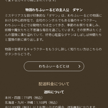
く愛する方々から親しまれています。
物語わちふぃーるどの主人公 ダヤン
ミステリアスな目が印象的な「ダヤン」は、わちふぃーるどの物語に
おける中心的存在で、会社のシンボルでもある猫のキャラクター。
わちふぃーるどでは動物たちは立って歩き、季節のお祭りを楽しみ、
妖精や魔女たちと不思議な毎日を過ごしています。その世界はたくさ
んの冒険に満ち溢れていて、好奇心旺盛なダヤンはしばしば仲間たち
と冒険の旅に繰り出します。
物語や登場するキャラクターをもう少し詳しく知りたい方はこちらの
ボタンからどうぞ。
わちふぃーるどとは
配送料金について
送料について
本州・四国：770円（税込）
北海道・九州・沖縄：1,100円（税込）
※11,000円（税込）以上お買い上げの場合、送料無料になります。