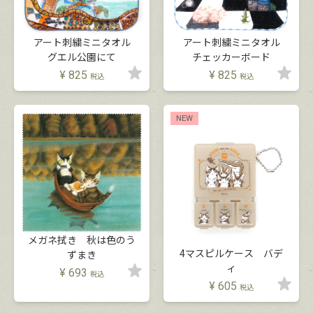
アート刺繍ミニタオル
アート刺繍ミニタオル
グエル公園にて
チェッカーボード
¥
825
¥
825
税込
税込
NEW
メガネ拭き 秋は色のう
4マスピルケース バデ
ずまき
ィ
¥
693
税込
¥
605
税込