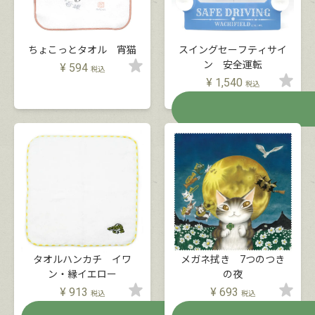
ちょこっとタオル 宵猫
スイングセーフティサイ
ン 安全運転
¥
594
税込
¥
1,540
税込
在庫切れ
タオルハンカチ イワ
メガネ拭き 7つのつき
ン・縁イエロー
の夜
¥
913
¥
693
税込
税込
在庫切れ
在庫切れ