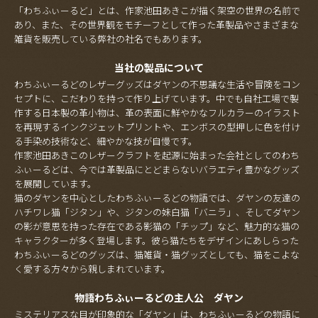
「わちふぃーるど」とは、作家池田あきこが描く架空の世界の名前で
あり、また、その世界観をモチーフとして作った革製品やさまざまな
雑貨を販売している弊社の社名でもあります。
当社の製品について
わちふぃーるどのレザーグッズはダヤンの不思議な生活や冒険をコン
セプトに、こだわりを持って作り上げています。中でも自社工場で製
作する日本製の革小物は、革の表面に鮮やかなフルカラーのイラスト
を再現するインクジェットプリントや、エンボスの型押しに色を付け
る手染め技術など、細やかな技が自慢です。
作家池田あきこのレザークラフトを起源に始まった会社としてのわち
ふぃーるどは、今では革製品にとどまらないバラエティ豊かなグッズ
を展開しています。
猫のダヤンを中心としたわちふぃーるどの物語では、ダヤンの友達の
ハチワレ猫「ジタン」や、ジタンの妹白猫「バニラ」、そしてダヤン
の影が意思を持った存在である影猫の「チップ」など、魅力的な猫の
キャラクターが多く登場します。彼ら猫たちをデザインにあしらった
わちふぃーるどのグッズは、猫雑貨・猫グッズとしても、猫をこよな
く愛する方々から親しまれています。
物語わちふぃーるどの主人公 ダヤン
ミステリアスな目が印象的な「ダヤン」は、わちふぃーるどの物語に