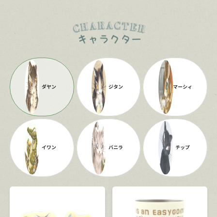
ダヤン
ジタン
マーシィ
イワン
バニラ
チップ