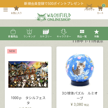
新規会員登録で500ポイントプレゼント
0
アカウント
お気に入り
カート
新着順
おすすめ順
価格が安い順
価格が高い順
新着商品
ランキング
カテゴリー
キャラクター
商品一覧
特集
11
1
-
11
件中
件表示
NEW
3Ｄ球体パズル ルミオ
1000ｐ タシルフェス
ーブ
タ
¥
3,080
税込