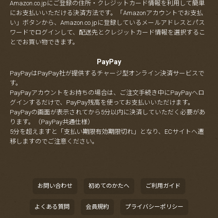
Amazon.co.jpにご登録の住所・クレジットカード情報を利用して簡単
にお支払いいただける決済方法です。「Amazonアカウントでお支払
い」ボタンから、Amazon.co.jpに登録しているメールアドレスとパス
ワードでログインして、配送先とクレジットカード情報を選択するこ
とでお買い物できます。
PayPay
PayPayはPayPay社が提供するチャージ型オンライン決済サービスで
す。
PayPayアカウントをお持ちの場合は、ご注文手続き中にPayPayへロ
グインするだけで、PayPay残高を使ってお支払いいただけます。
PayPayの画面が表示されてから5分以内に決済していただく必要があ
ります。（PayPay共通仕様）
5分を超えますと「支払い期限有効期限切れ」となり、ECサイトへ遷
移しますのでご注意ください。
お問い合わせ
初めてのかたへ
ご利用ガイド
よくある質問
会員規約
プライバシーポリシー