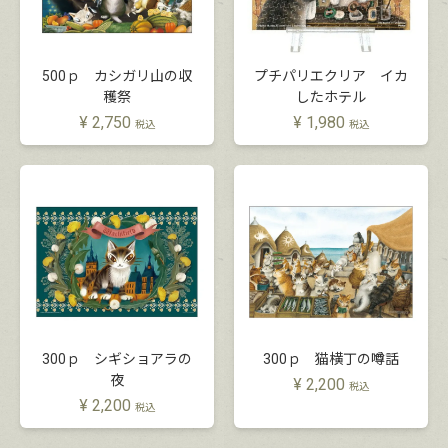
500ｐ カシガリ山の収
プチパリエクリア イカ
穫祭
したホテル
¥
2,750
¥
1,980
税込
税込
300ｐ シギショアラの
300ｐ 猫横丁の噂話
夜
¥
2,200
税込
¥
2,200
税込