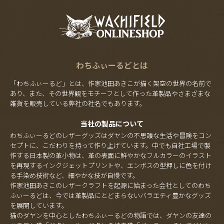
わちふぃーるどとは
「わちふぃーるど」とは、作家池田あきこが描く架空の世界の名前で
あり、また、その世界観をモチーフとして作った革製品やさまざまな
雑貨を販売している弊社の社名でもあります。
当社の製品について
わちふぃーるどのレザーグッズはダヤンの不思議な生活や冒険をコン
セプトに、こだわりを持って作り上げています。中でも自社工場で製
作する日本製の革小物は、革の表面に鮮やかなフルカラーのイラスト
を再現するインクジェットプリントや、エンボスの型押しに色を付け
る手染め技術など、細やかな技が自慢です。
作家池田あきこのレザークラフトを起源に始まった会社としてのわち
ふぃーるどは、今では革製品にとどまらないバラエティ豊かなグッズ
を展開しています。
猫のダヤンを中心としたわちふぃーるどの物語では、ダヤンの友達の