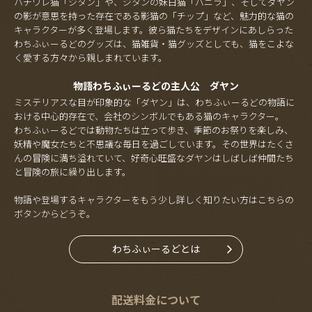
ハチワレ猫「ジタン」や、ジタンの妹白猫「バニラ」、そしてダヤン
の影が意思を持った存在である影猫の「チップ」など、魅力的な猫の
キャラクターが多く登場します。彼ら猫たちをデザインにあしらった
わちふぃーるどのグッズは、猫雑貨・猫グッズとしても、猫をこよな
く愛する方々から親しまれています。
物語わちふぃーるどの主人公 ダヤン
ミステリアスな目が印象的な「ダヤン」は、わちふぃーるどの物語に
おける中心的存在で、会社のシンボルでもある猫のキャラクター。
わちふぃーるどでは動物たちは立って歩き、季節のお祭りを楽しみ、
妖精や魔女たちと不思議な毎日を過ごしています。その世界はたくさ
んの冒険に満ち溢れていて、好奇心旺盛なダヤンはしばしば仲間たち
と冒険の旅に繰り出します。
物語や登場するキャラクターをもう少し詳しく知りたい方はこちらの
ボタンからどうぞ。
わちふぃーるどとは
配送料金について