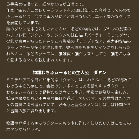
る手染め技術など、細やかな技が自慢です。
作家池田あきこのレザークラフトを起源に始まった会社としてのわち
ふぃーるどは、今では革製品にとどまらないバラエティ豊かなグッズ
を展開しています。
猫のダヤンを中心としたわちふぃーるどの物語では、ダヤンの友達の
ハチワレ猫「ジタン」や、ジタンの妹白猫「バニラ」、そしてダヤン
の影が意思を持った存在である影猫の「チップ」など、魅力的な猫の
キャラクターが多く登場します。彼ら猫たちをデザインにあしらった
わちふぃーるどのグッズは、猫雑貨・猫グッズとしても、猫をこよな
く愛する方々から親しまれています。
物語わちふぃーるどの主人公 ダヤン
ミステリアスな目が印象的な「ダヤン」は、わちふぃーるどの物語に
おける中心的存在で、会社のシンボルでもある猫のキャラクター。
わちふぃーるどでは動物たちは立って歩き、季節のお祭りを楽しみ、
妖精や魔女たちと不思議な毎日を過ごしています。その世界はたくさ
んの冒険に満ち溢れていて、好奇心旺盛なダヤンはしばしば仲間たち
と冒険の旅に繰り出します。
物語や登場するキャラクターをもう少し詳しく知りたい方はこちらの
ボタンからどうぞ。