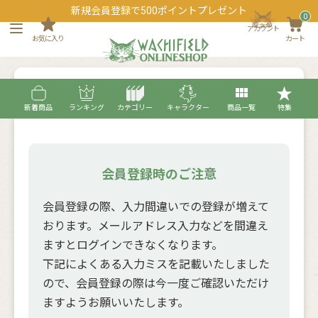
新規会員登録で500ポイントプレゼント
0
アカウント
お気に入り
カート
下記の内容をご入力の上、お進みください。
新着商品
ランキング
カテゴリー
キャラクター
商品一覧
特集
会員登録時のご注意
会員登録の際、入力間違いでの登録が増えて
おります。メールアドレス入力などを間違え
ますとログインできなくなります。
下記によくある入力ミスを記載いたしました
ので、会員登録の際は今一度ご確認いただけ
ますようお願いいたします。